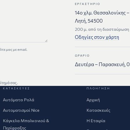
ΕΡΓΑΣΤΉΡΙΟ
14ο χλμ. Θεσσαλονίκης –
Λητή, 54500
200 μ. από τη διασταύρωση 
Οδηγίες στον χάρτη
τε μας με email.
ΩΡΆΡΙΟ
Δευτέρα – Παρασκευή, 0
ίτημά σας.
ΚΑΤΑΣΚΕΥΈΣ
ΠΛΟΉΓΗΣΗ
Αυτόματα Ρολά
Αρχική
Αυτοματισμοί Nice
Κατασκευές
Κάγκελα Μπαλκονιού &
Η Εταιρία
Περίφραξης