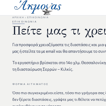
ΑΡΧΙΚΉ
›
ΕΠΙΚΟΙΝΩΝΊΑ
ΕΠΙΚΟΙΝΩΝΊΑ
Πείτε μας τι χρε
Για προσφορά χρειαζόμαστε τις διαστάσεις και μια
μας ή στείλτε τα με email και θα απαντήσουμε το συ
Το εργαστήριο βρίσκεται στο 14ο χλμ. Θεσσαλονίκης
τη διασταύρωση Σερρών – Κιλκίς.
ΦΌΡΜΑ ΑΙΤΉΜΑΤΟΣ
Όσο πιο συγκεκριμένοι είστε, τόσο πιο γρήγορα σας δ
δεν ξέρετε διαστάσεις, γράψτε μας τι θέλετε να πετύχ
αναλαμβάνουμε τη μέτρηση.