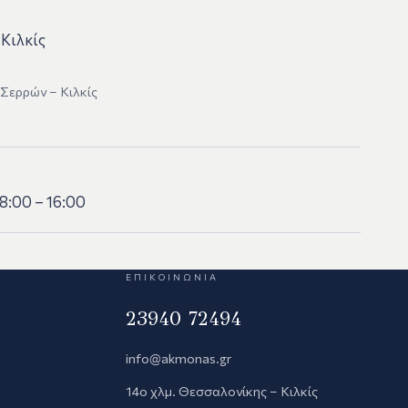
 Κιλκίς
Σερρών – Κιλκίς
8:00 – 16:00
ΕΠΙΚΟΙΝΩΝΊΑ
23940 72494
info@akmonas.gr
14ο χλμ. Θεσσαλονίκης – Κιλκίς