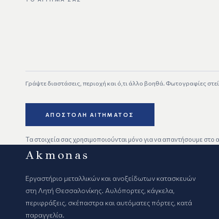
Γράψτε διαστάσεις, περιοχή και ό,τι άλλο βοηθά. Φωτογραφίες στείλ
ΑΠΟΣΤΟΛΉ ΑΙΤΉΜΑΤΟΣ
Τα στοιχεία σας χρησιμοποιούνται μόνο για να απαντήσουμε στο α
Akmonas
Εργαστήριο μεταλλικών και ανοξείδωτων κατασκευών
στη Λητή Θεσσαλονίκης. Αυλόπορτες, κάγκελα,
περιφράξεις, σκέπαστρα και αυτόματες πόρτες, κατά
παραγγελία.