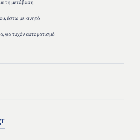
υμε τη μετάβαση
υ, έστω με κινητό
ο, για τυχόν αυτοματισμό
gr