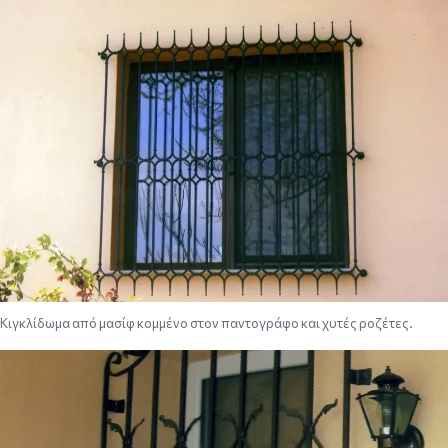
Κιγκλίδωμα από μασίφ κομμένο στον παντογράφο και χυτές ροζέτες.