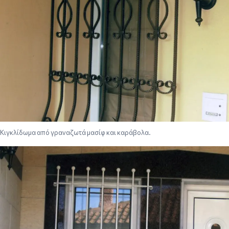
Κιγκλίδωμα από γραναζωτά μασίφ και καράβολα.