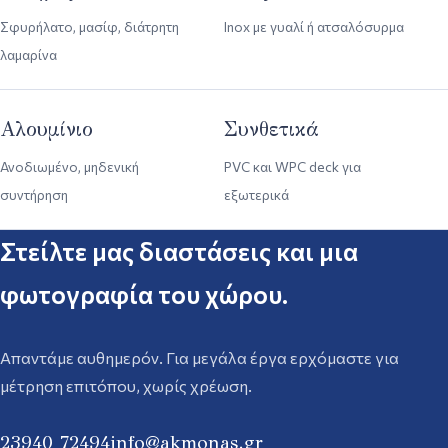
Σφυρήλατο, μασίφ, διάτρητη
Inox με γυαλί ή ατσαλόσυρμα
λαμαρίνα
Αλουμίνιο
Συνθετικά
Ανοδιωμένο, μηδενική
PVC και WPC deck για
συντήρηση
εξωτερικά
Στείλτε μας διαστάσεις και μια
φωτογραφία του χώρου.
Απαντάμε αυθημερόν. Για μεγάλα έργα ερχόμαστε για
μέτρηση επιτόπου, χωρίς χρέωση.
23940 72494
info@akmonas.gr