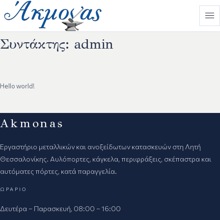
Συντάκτης:
admin
Hello world!
Akmonas
Εργαστήριο μεταλλικών και ανοξείδωτων κατασκευών στη Λητή
Θεσσαλονίκης. Αυλόπορτες, κάγκελα, περιφράξεις, σκέπαστρα και
αυτόματες πόρτες, κατά παραγγελία.
ΩΡΆΡΙΟ
Δευτέρα – Παρασκευή, 08:00 – 16:00